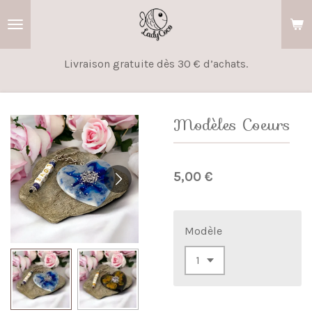
Passer
au
contenu
Livraison gratuite dès 30 € d’achats.
principal
Modèles Coeurs
5,00 €
Modèle