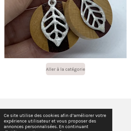
Aller à la catégorie
Ce site utilise des cookies afin d’améliorer votre
F
T
I
expérience utilisateur et vous proposer des
a
i
n
© 2022 - 2026 LadyCocobijoux
annonces personnalisées. En continuant
c
k
s
Propulsé par
Webador