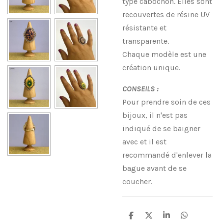
type cabochon. Elles sont
recouvertes de résine UV
résistante et
transparente.
Chaque modèle est une
création unique.
CONSEILS :
Pour prendre soin de ces
bijoux, il n'est pas
indiqué de se baigner
avec et il est
recommandé d'enlever la
bague avant de se
coucher.
P
P
P
P