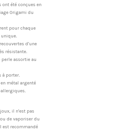
es ont été conçues en
liage Origami du
férent pour chaque
 unique.
 recouvertes d'une
ès résistante.
 perle assortie au
 à porter.
t en métal argenté
-allergiques.
oux, il n'est pas
 ou de vaporiser du
il est recommandé