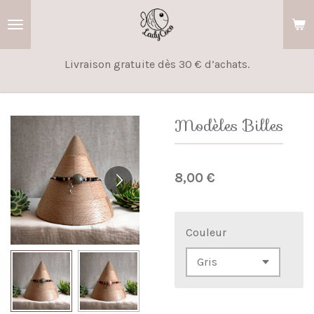
Passer
au
contenu
Livraison gratuite dès 30 € d’achats.
principal
Modèles Billes
8,00 €
Couleur